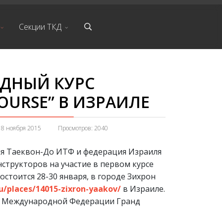
Секции ТКД
ДНЫЙ КУРС
OURSE” В ИЗРАИЛЕ
18 ноября 2015
Просмотров: 2040
я Таеквон-До ИТФ и федерация Израиля
нструкторов на участие в первом курсе
остоится 28-30 января, в городе Зихрон
ru/places/14015-zixron-yaakov/
в Израиле.
т Международной Федерации Гранд