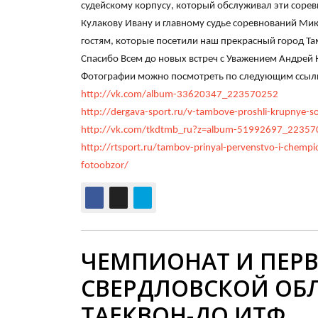
судейскому корпусу, который обслуживал эти сорев
Кулакову Ивану и главному судье соревнований Мик
гостям, которые посетили наш прекрасный город Та
Спасибо Всем до новых встреч с Уважением Андрей 
Фотографии можно посмотреть по следующим ссыл
http://vk.com/album-33620347_223570252
http://dergava-sport.ru/v-tambove-proshli-krupnye-
http://vk.com/tkdtmb_ru?z=album-51992697_22357
http://rtsport.ru/tambov-prinyal-pervenstvo-i-chemp
fotoobzor/
ЧЕМПИОНАТ И ПЕР
СВЕРДЛОВСКОЙ ОБ
ТАЕКВОН-ДО ИТФ