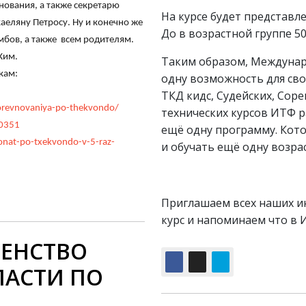
нования, а также секретарю
На курсе будет представл
аеляну Петросу. Ну и конечно же
До в возрастной группе 50
мбов, а также всем родителям.
Ким.
Таким образом, Междунар
кам:
одну возможность для сво
ТКД кидс, Судейских, Сор
sorevnovaniya-po-thekvondo/
технических курсов ИТФ 
0351
ещё одну программу. Кот
ionat-po-txekvondo-v-5-raz-
и обучать ещё одну возра
Приглашаем всех наших и
курс и напоминаем что в И
ВЕНСТВО
ЛАСТИ ПО