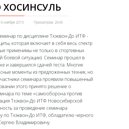
 ХОСИНСУЛЬ
16 ноября 2015
Просмотров: 2043
еминар по дисциплине Тхэквон-До ИТФ -
иты, которая включает в себя весь спектр
рые применимы не только в спортивных
ой боевой ситуации). Семинар прошёл в
ке и завершился сдачей теста. Многие
есные моменты из предложенных техник, но
. Участники семинара проявили повышенный
новании этого принято решение о
минара по теме «самооборона против
рация Тхэквон-До ИТФ Новосибирской
ность за проведение семинара
у по Тхэквон-До ИТФ, обладателю черного
 Сергею Владимировичу.