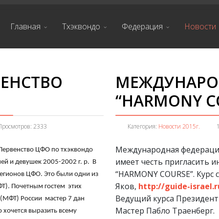
Главная
Тхэквондо
Федерация
Новости
ВЕНСТВО
МЕЖДУНАРО
“HARMONY C
Просмотров: 2333
Категория:
Новости 2015г.
Международная федераци
 Первенство ЦФО по тхэквондо
имеет честь пригласить и
ей и девушек 2005-2002 г. р. В
“HARMONY COURSE”. Курс с
регионов ЦФО. Это были одни из
Яков,
http://guide-israel.
Т). Почетным гостем этих
Ведущий курса Президен
(МФТ) России мастер 7 дан
Мастер Пабло Траенберг.
 хочется выразить всему