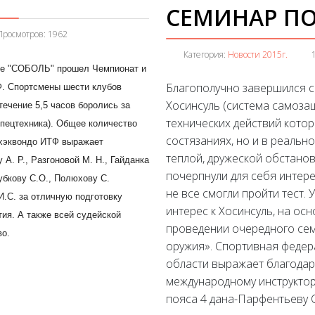
СЕМИНАР ПО
Просмотров: 1962
Категория:
Новости 2015г.
се "СОБОЛЬ" прошел Чемпионат и
Благополучно завершился с
Ф. Спортсмены шести клубов
Хосинсуль (система самозащ
течение 5,5 часов боролись за
технических действий кото
спецтехника). Общее количество
состязаниях, но и в реальн
Тхэквондо ИТФ выражает
теплой, дружеской обстанов
А. Р., Разгоновой М. Н., Гайданка
почерпнули для себя интер
Зубкову С.О., Полюхову С.
не все смогли пройти тест
И.С. за отличную подготовку
интерес к Хосинсуль, на ос
ия. А также всей судейской
проведении очередного се
тво.
оружия». Спортивная феде
области выражает благодар
международному инструктор
пояса 4 дана-Парфентьеву