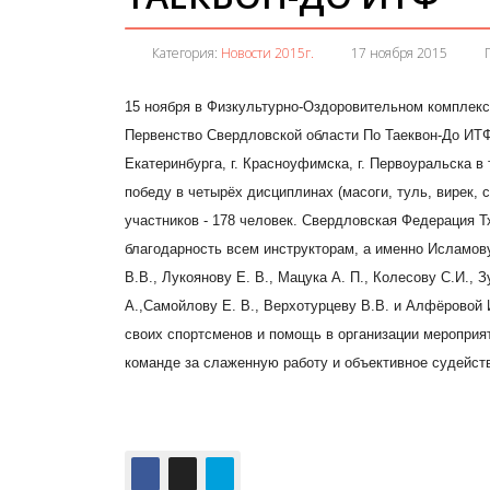
Категория:
Новости 2015г.
17 ноября 2015
15 ноября в Физкультурно-Оздоровительном комплек
Первенство Свердловской области По Таеквон-До ИТ
Екатеринбурга, г. Красноуфимска, г. Первоуральска в 
победу в четырёх дисциплинах (масоги, туль, вирек, 
участников - 178 человек. Свердловская Федерация 
благодарность всем инструкторам, а именно Исламову 
В.В., Лукоянову Е. В., Мацука А. П., Колесову С.И., 
А.,Самойлову Е. В., Верхотурцеву В.В. и Алфёровой 
своих спортсменов и помощь в организации мероприят
команде за слаженную работу и объективное судейс