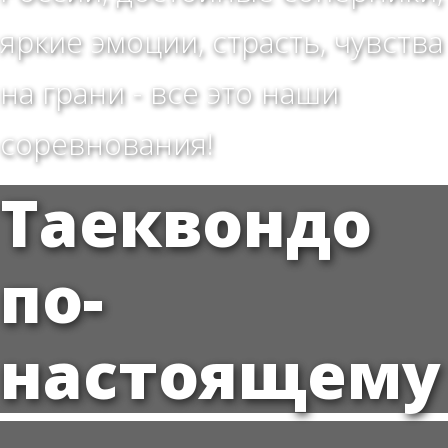
яркие эмоции, страсть, чувства
на грани - все это наши
соревнования!
Таеквондо
по-
настоящему