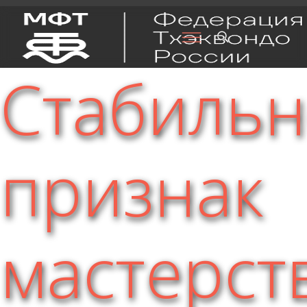
Стабильн
признак
мастерст