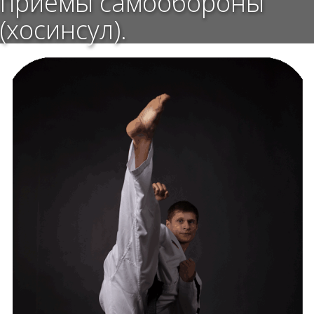
приёмы самообороны
(хосинсул).