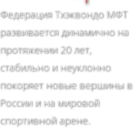
Федерация Тхэквондо МФТ
развивается динамично на
протяжении 20 лет,
стабильно и неуклонно
покоряет новые вершины в
России и на мировой
спортивной арене.