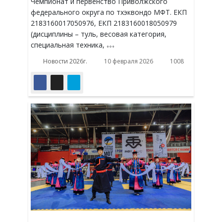
Чемпионат и первенство Приволжского
федерального округа
по тхэквондо МФТ.
ЕКП
2183160017050976, ЕКП 2183160018050979
(дисциплины – туль,
весовая категория,
специальная техника,
Новости 2026г.
10 февраля 2026
1008