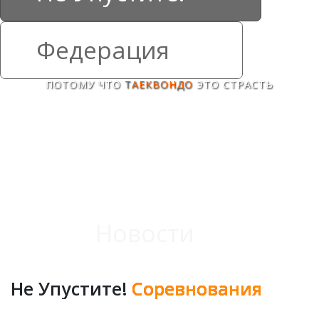
Федерация
ПОТОМУ ЧТО
ТАЕКВОНДО
ЭТО СТРАСТЬ
Следовать своей цели.
Занимаемся тем что любим делать. 
Таеквондо для нас не работа а страсть!
Новости
Не Упустите!
С
о
р
е
в
н
о
в
а
н
и
я