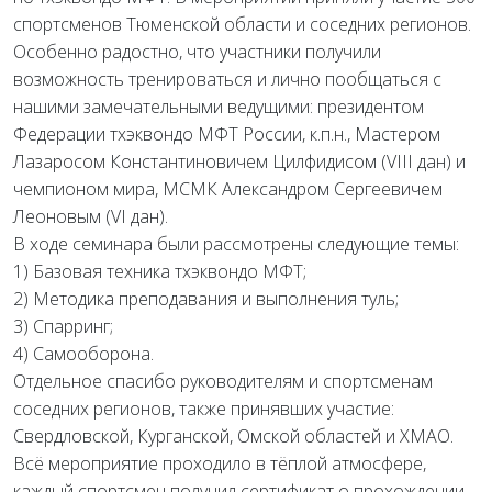
спортсменов Тюменской области и соседних регионов.
Особенно радостно, что участники получили
возможность тренироваться и лично пообщаться с
нашими замечательными ведущими: президентом
Федерации тхэквондо МФТ России, к.п.н., Мастером
Лазаросом Константиновичем Цилфидисом (VIII дан) и
чемпионом мира, МСМК Александром Сергеевичем
Леоновым (VI дан).
В ходе семинара были рассмотрены следующие темы:
1) Базовая техника тхэквондо МФТ;
2) Методика преподавания и выполнения туль;
3) Спарринг;
4) Самооборона.
Отдельное спасибо руководителям и спортсменам
соседних регионов, также принявших участие:
Свердловской, Курганской, Омской областей и ХМАО.
Всё мероприятие проходило в тёплой атмосфере,
каждый спортсмен получил сертификат о прохождении