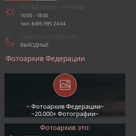
ПОНЕДЕЛЬНИК - ПЯТНИЦА
10:00 - 18:00
тел.: 8495 995 24 04
СУББОТА-ВОСКРЕСЕНЬЕ
ВЫХОДНЫЕ
Ф
о
т
о
а
р
х
и
в
Ф
е
д
е
р
а
ц
и
и
~ Фотоархив Федерации~
~20.000+ Фотографии~
Фотоархив это: