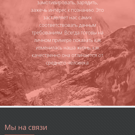
замотивировать, зарядить,
зажечь интерес к познанию. Это
заставляет нас самих
соответствовать данным
требованиям. Всегда готовы на
личном примере показать как
изменилась наша жизнь, как
качественно она отличается от
среднего человека.
Мы на связи